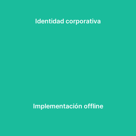
Identidad corporativa
Identidad corporativa
Implementación offline
Implementación offline