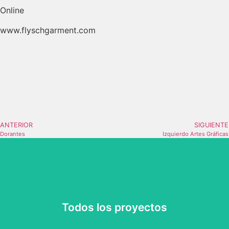
Online
www.flyschgarment.com
ANTERIOR
SIGUIENTE
Dorantes
Izquierdo Artes Gráficas
Todos los proyectos
Todos los proyectos