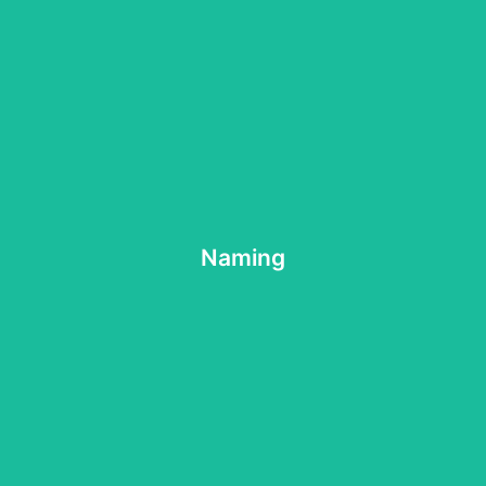
Naming
Naming